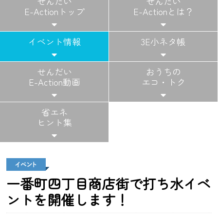
せんだい
せんだい
E-Actionトップ
E-Actionとは？
イベント情報
3E小ネタ帳
せんだい
おうちの
E-Action動画
エコ・トク
省エネ
ヒント集
一番町四丁目商店街で打ち水イベ
ントを開催します！