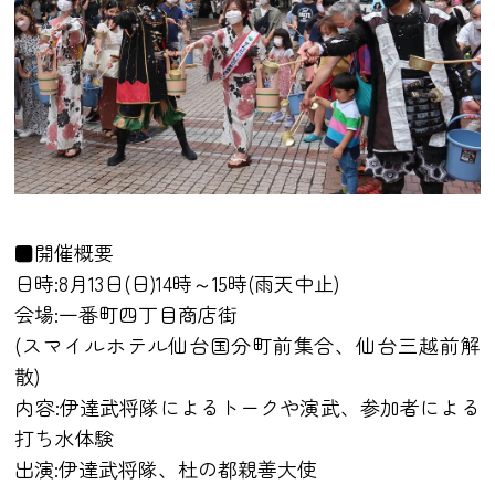
■開催概要
日時:8月13日(日)14時～15時(雨天中止)
会場:一番町四丁目商店街
(スマイルホテル仙台国分町前集合、仙台三越前解
散)
内容:伊達武将隊によるトークや演武、参加者による
打ち水体験
出演:伊達武将隊、杜の都親善大使