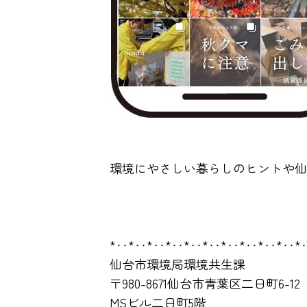
環境にやさしい暮らしのヒントや仙
*‥*‥*‥*‥*‥*‥*‥*‥*‥*‥*
仙台市環境局環境共生課
〒980-8671仙台市青葉区二日町6-12
MSビル二日町5階