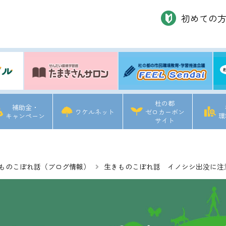
初めての
杜の都
補助金・
ワケルネット
ゼロカーボン
キャンペーン
環
サイト
ものこぼれ話（ブログ情報）
生きものこぼれ話 イノシシ出没に注