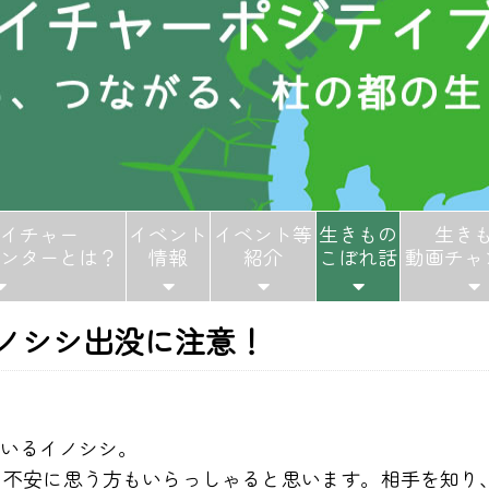
イチャー
イベント
イベント等
生きもの
生き
ンターとは？
情報
紹介
こぼれ話
動画チャ
ノシシ出没に注意！
いるイノシシ。
、不安に思う方もいらっしゃると思います。相手を知り