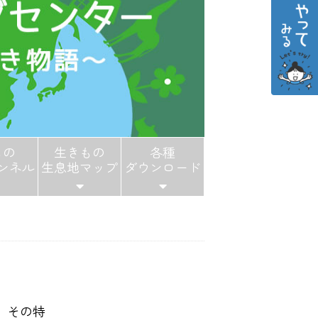
もの
生きもの
各種
ンネル
生息地マップ
ダウンロード
、その特