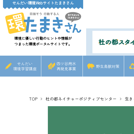
せんだい環境Webサイトたまきさん
環境に優しい行動のヒントや情報が
つまった環境ポータルサイトです。
せんだい
四ツ谷用水
野生鳥獣対策
環境学習講座
再発見事業
TOP
杜の都ネイチャーポジティブセンター
生き