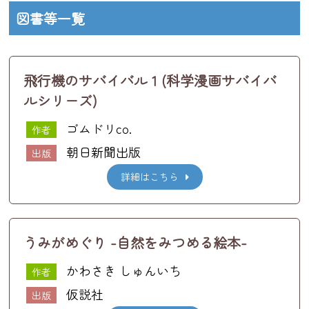
図書等一覧
飛行機のサバイバル 1 (科学漫画サバイバ
ルシリーズ)
ゴムドリco.
作者
朝日新聞出版
出版
詳細はこちら
うみがめぐり -自然をみつめる絵本-
かわさき しゅんいち
作者
仮説社
出版