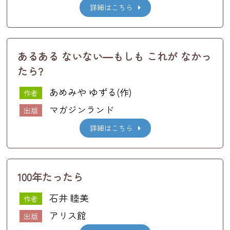
詳細はこちら
あるある ないない―もしも これが なかっ
たら?
あめみや ゆずる(作)
作者
マガジンランド
出版
詳細はこちら
100年たったら
石井 睦美
作者
アリス館
出版