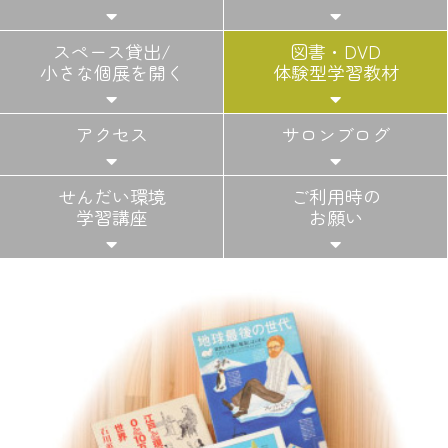
スペース貸出/
図書・DVD
小さな個展を開く
体験型学習教材
アクセス
サロンブログ
せんだい環境
ご利用時の
学習講座
お願い