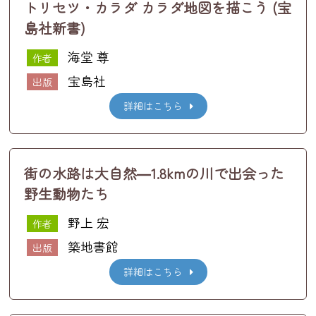
トリセツ・カラダ カラダ地図を描こう (宝
島社新書)
海堂 尊
作者
宝島社
出版
詳細はこちら
街の水路は大自然―1.8kmの川で出会った
野生動物たち
野上 宏
作者
築地書館
出版
詳細はこちら