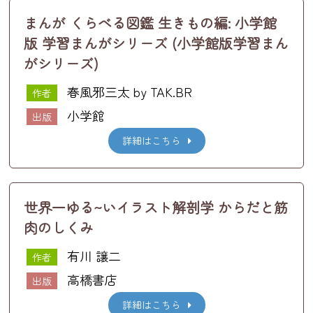
まんが くらべる図鑑 生きもの編: 小学館
版 学習まんがシリーズ (小学館版学習まん
がシリーズ)
春風邪三太 by TAK.BR
作者
小学館
出版
詳細はこちら
世界一ゆる~いイラスト解剖学 からだと筋
肉のしくみ
有川 譲二
作者
高橋書店
出版
詳細はこちら