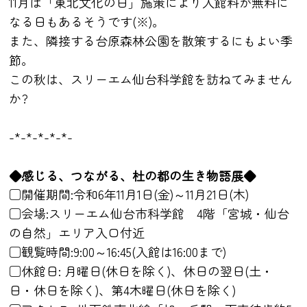
11月は「東北文化の日」施策により入館料が無料に
なる日もあるそうです(※)。
また、隣接する台原森林公園を散策するにもよい季
節。
この秋は、スリーエム仙台科学館を訪ねてみません
か?
-*-*-*-*-*-
◆感じる、つながる、杜の都の生き物語展◆
□開催期間:令和6年11月1日(金)～11月21日(木)
□会場:スリーエム仙台市科学館 4階「宮城・仙台
の自然」エリア入口付近
□観覧時間:9:00～16:45(入館は16:00まで)
□休館日: 月曜日(休日を除く)、休日の翌日(土・
日・休日を除く)、第4木曜日(休日を除く)