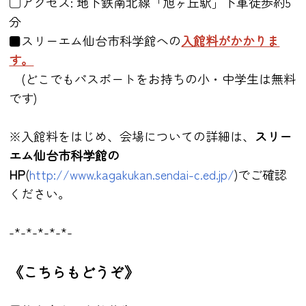
□アクセス: 地下鉄南北線「旭ヶ丘駅」下車徒歩約5
分
■スリーエム仙台市科学館への
入館料がかかりま
す。
(どこでもパスポートをお持ちの小・中学生は無料
です)
※入館料をはじめ、会場についての詳細は、
スリー
エム仙台市科学館の
HP
(
http://www.kagakukan.sendai-c.ed.jp/
)でご確認
ください。
-*-*-*-*-*-
《こちらもどうぞ》