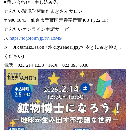
■問い合わせ・申し込み先
せんだい環境学習館たまきさんサロン
〒980-0845 仙台市青葉区荒巻字青葉468-1(J22-1F)
せんだいオンライン申請サービ
ス:
https://logoform.jp/f/N1dM9
メール: tamaki3salon ｱｯﾄ city.sendai.jp(ｱｯﾄを@に置き換えて
ください)
電話 022-214-1233 FAX 022-393-5038