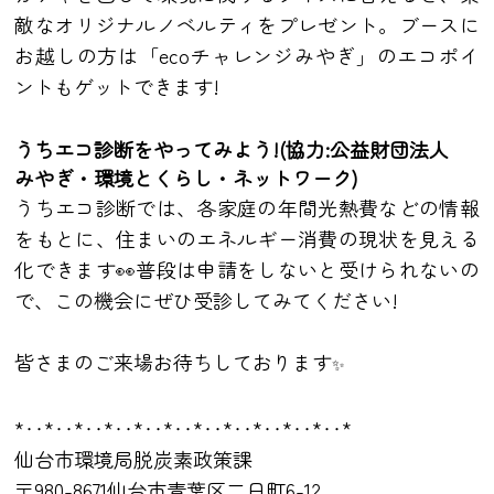
敵なオリジナルノベルティをプレゼント。ブースに
お越しの方は「ecoチャレンジみやぎ」のエコポイ
ントもゲットできます!
うちエコ診断をやってみよう!(協力:公益財団法人
みやぎ・環境とくらし・ネットワーク)
うちエコ診断では、各家庭の年間光熱費などの情報
をもとに、住まいのエネルギー消費の現状を見える
化できます👀普段は申請をしないと受けられないの
で、この機会にぜひ受診してみてください!
皆さまのご来場お待ちしております
✨
*‥*‥*‥*‥*‥*‥*‥*‥*‥*‥*‥*
仙台市環境局脱炭素政策課
〒980-8671仙台市青葉区二日町6-12