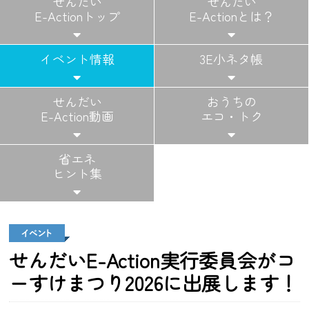
せんだい
せんだい
E-Actionトップ
E-Actionとは？
イベント情報
3E小ネタ帳
せんだい
おうちの
E-Action動画
エコ・トク
省エネ
ヒント集
せんだいE-Action実行委員会がコ
ーすけまつり2026に出展します！