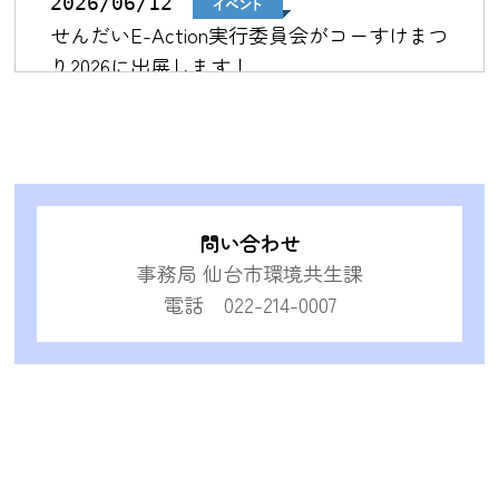
2026/06/12
せんだいE-Action実行委員会がコーすけまつ
り2026に出展します！
2026/03/09
せんだいE-Action実行委員会が環境フォーラ
ムせんだい2026に出展します！
問い合わせ
事務局 仙台市環境共生課
2025/09/30
電話 022-214-0007
せんだいE-Action実行委員会がオーガニック
マーケットへ出展します！
2025/07/23
せんだいE-Action実行委員会がtbc夏祭り
2025に出展します！