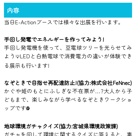
内容
当日E-Actionブースでは様々な出展を行います。
手回し発電でエネルギーを作ってみよう!
手回し発電機を使って、豆電球ツリーを光らせてみ
よう
LEDと白熱電球で消費電力の違いが体験でき
💡
る展示も行います!
なぞときで目指せ再配達防止!(協力:株式会社FeNnec)
かぐや姫のもとにふしぎな不在票が…?大人から子
どもまで、楽しみながら学べるなぞときワークショ
ップです
🕵
地球環境ガチャクイズ(協力:宮城県環境政策課)
ガチャを回して環境に関するクイズに答えると、素