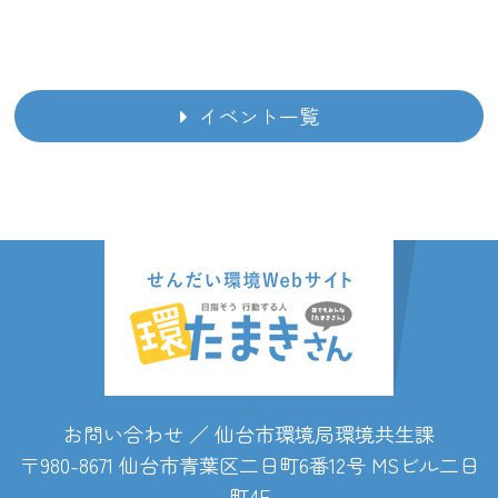
2023/08/31
9月3日（日） エコフェスタに出展します！
イベント一覧
2023/08/07
一番町四丁目商店街で打ち水イベントを開
催します！
2023/07/20
7月22日（土）、7月23日（日）TBC夏祭り
2023に出展します！
お問い合わせ ／ 仙台市環境局環境共生課
2023/06/22
〒980-8671 仙台市青葉区二日町6番12号 MSビル二日
6月25日（日）SDGｓマルシェに出展しま
町4F